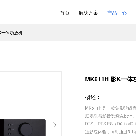
首页
解决方案
产品中心
影K一体功放机
MK511H 影K一
概述：
MK511H是一款集影院
庭娱乐与影音发烧友设计。搭载
DTS、DTS ES（D6.1
道影院体验，同时通过5.