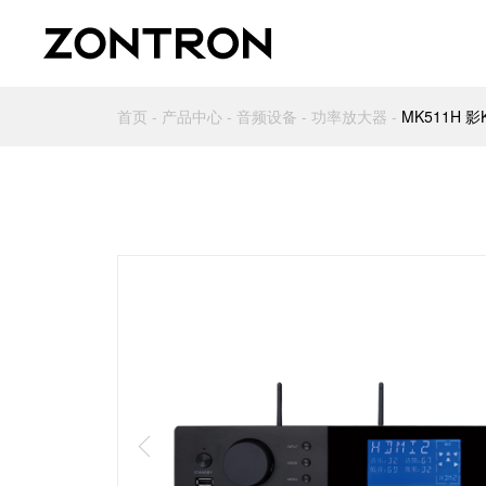
首页
-
产品中心
-
音频设备
-
功率放大器
-
MK511H 