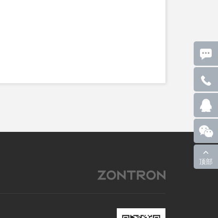
采用蓝底黑字LCD
全。
标准5.1影院功放系
支持国际标准的RS23
采用大功率环形变压
输出功率
总谐波失真
频率响应
信噪比
输入灵敏度
最大输入电平
话筒频率响应
顶部
话筒输入灵敏度
拥有完善的数字解码
能
尺寸(长×宽×高)
重量