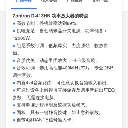
Zontron D-413HN 功率放大器的特点
技术
●
高效
节能，整机效率达到89%。
输入
●
供电充足，自创纳米晶开关电源，功率储备＞
额定
12000W。
额定
●
阻尼系数可调
，
低频厚实
、
力度强劲
、
收放自
额定
如。
输入
●
音质优美，动态甲类放大，Hi-Fi级音质。
输入
●
音效可调，选用高性能400M Hz芯片，专业DSP
转换
调控音效。
阻尼
●
内置4×4音频路由，可任意切换音频输入输出。
信噪
●
可通过设备上触摸屏直接储存及调用音箱出厂EQ
总谐
参数，无需连接电脑。
频率响
●
支持电脑远程控制及监控功放状态。
输入
●
面板上具有一键静音按键，防止意外事故。
内部
●
自带4路DANTE信号输入卡。
增益