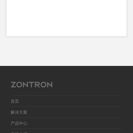
功率
灵敏
声压
额定
指向性
分频
输入
产品
净重
首页
解决方案
产品中心