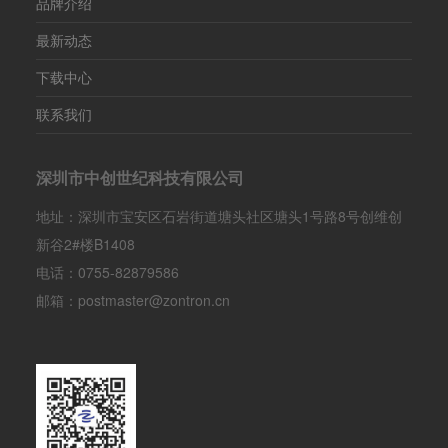
品牌介绍
最新动态
下载中心
联系我们
深圳市中创世纪科技有限公司
地址：深圳市宝安区石岩街道塘头社区塘头1号路8号创维创
新谷2#楼B1408
电话：0755-82879586
邮箱：postmaster@zontron.cn