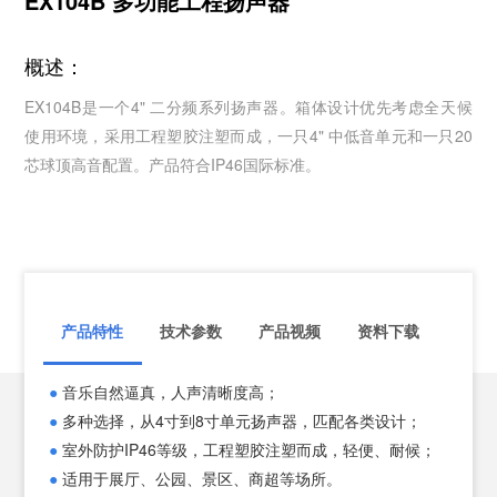
EX104B 多功能工程扬声器
概述：
EX104B是一个4" 二分频系列扬声器。箱体设计优先考虑全天候
使用环境，采用工程塑胶注塑而成，一只4" 中低音单元和一只20
芯球顶高音配置。产品符合IP46国际标准。
产品特性
技术参数
产品视频
资料下载
●
音乐自然逼真，
人声
清晰度
高
；
技术
●
多种选择，从4寸到8寸单元扬声器，匹配各类设计
；
频率响
●
室外防护IP46等级，工程塑胶注塑而成，轻便、耐候
；
频率响
●
适用于展厅、公园、景区、商超等场所
。
单元