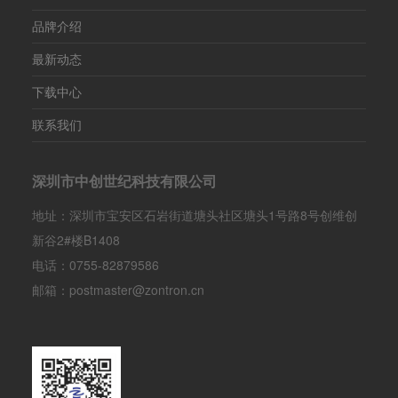
品牌介绍
最新动态
下载中心
联系我们
深圳市中创世纪科技有限公司
地址：深圳市宝安区石岩街道塘头社区塘头1号路8号创维创
新谷2#楼B1408
电话：0755-82879586
邮箱：postmaster@zontron.cn