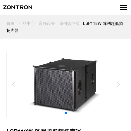
首页
-
产品中心
-
音频设备
-
阵列扬声器
-
LSP118W 阵列超低频
扬声器