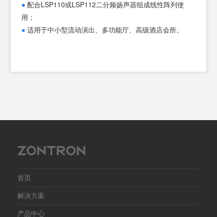
●
配合LSP110或LSP112二分频扬声器组成线性阵列使
功率
用；
灵敏
●
适用于中小型流动演出、多功能厅、高级酒店会所。
声压
额定
输入
产品
净重
首页
解决方案
产品中心