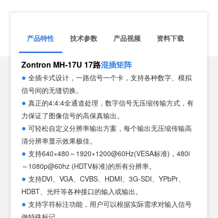
产品特性
技术参数
产品视频
资料下载
Zontron MH-17U 17路
混插矩阵
模块
●
全插卡式设计，一路信号一个卡，支持各种数字、模拟
输入
信号间的无缝切换。
输出
●
真正的
4:4:4
全通道处理，数字信号无压缩传输方式，有
分辨
力保证了图像信号的高保真输出。
协议
●
可轻松自定义分辨率输出方案，每个输出无压缩传输高
色彩
清分辨率显示效果极佳。
●
传输
支持640×480～1920×1200@60Hz(VESA标准)，480i
～1080p@60hz (HDTV标准)的所有分辨率。
传输
●
支持DVI、VGA、CVBS、HDMI、3G-SDI、YPbPr、
控制
HDBT、光纤等各种接口的输入或输出。
工作
●
支持字符标注功能，用户可以根据实际需求对输入信号
储存
做特殊标记。