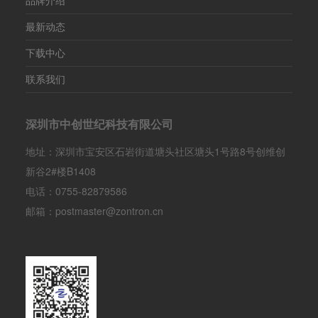
品牌介绍
最新动态
下载中心
联系我们
深圳市中创世纪科技有限公司
地址：深圳市宝安区石岩街道塘头社区塘头1号路8号创维创
新谷2#楼B1408
电话：0755-82879586
邮箱：postmaster@zontron.cn