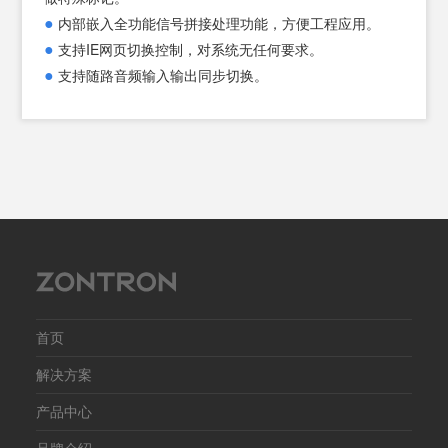
尺寸
●
内部嵌入全功能信号拼接处理功能，方便工程应用。
重量
●
支持IE网页切换控制，对系统无任何要求。
最大
●
支持随路音频输入输出同步切换。
电源
安全
平均
首页
解决方案
产品中心