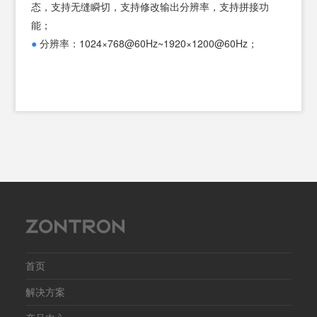
态，支持无缝瞬切，支持修改输出分辨率，支持拼接功
态，
能；
能；
●
分辨率：1024×768@60Hz~1920×1200@60Hz；
●
分辨
首页
解决方案