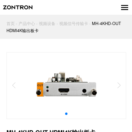
首页
-
产品中心
-
视频设备
-
视频信号传输卡
-
MH-4KHD-OUT
HDMI4K输出板卡