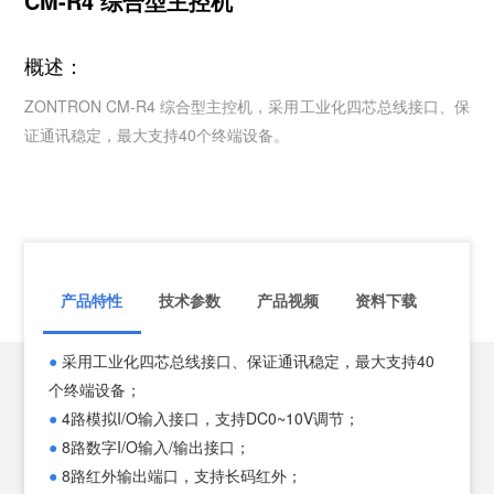
CM-R4 综合型主控机
概述：
ZONTRON CM-R4 综合型主控机，采用工业化四芯总线接口、保
证通讯稳定，最大支持40个终端设备。
产品特性
技术参数
产品视频
资料下载
●
采用工业化四芯总线接口、保证通讯稳定，最大支持40
规格
个终端设备；
Ti的
●
4路模拟I/O输入接口，支持DC0~10V调节；
嵌入
●
8路数字I/O输入/输出接口；
工业
●
8路红外输出端口，支持长码红外；
实时