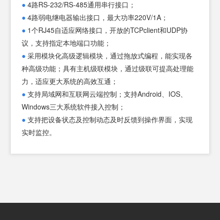
●
4路RS-232/RS-485通用串行接口；
●
4路弱电继电器输出接口，最大功率220V/1A；
端口
●
1个RJ45自适应网络接口，开放的TCPclient和UDP协
DC2
议，支持指定本地端口功能；
RJ4
●
采用模块化高级逻辑模块，通过拖放式编程，能实现各
Sm
种高级功能；具有主机级联模块，通过级联可提高处理能
4路R
力，适应更大系统的高效互通；
1个S
●
支持局域网和互联网云端控制；支持Android、IOS、
8路
Windows三大系统软件接入控制；
8路I
●
支持把设备状态及控制动态及时反馈到操作界面，实现
8路
实时监控。
内置
支持
内置
19
尺寸
尺寸：