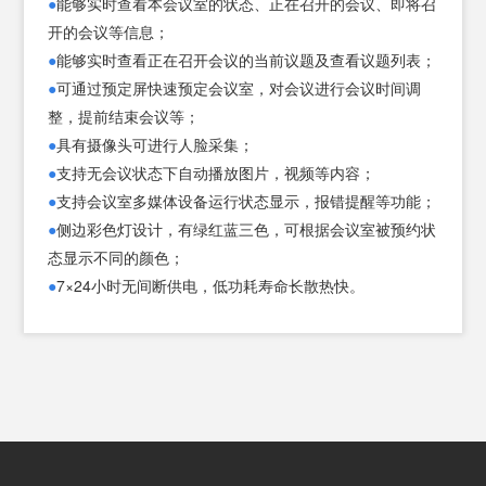
LCD
●
能够实时查看本会议室的状态、正在召开的会议、即将召
分辨
开的会议等信息；
率：
●
能够实时查看正在召开会议的当前议题及查看议题列表；
可视
●
可通过预定屏快速预定会议室，对会议进行会议时间调
区：
整，提前结束会议等；
屏幕
●
具有摄像头可进行人脸采集；
例：
●
支持无会议状态下自动播放图片，视频等内容；
对比
●
支持会议室多媒体设备运行状态显示，报错提醒等功能；
度：
●
侧边彩色灯设计，有绿红蓝三色，可根据会议室被预约状
触摸
态显示不同的颜色；
屏：
●
7×24小时无间断供电，低功耗寿命长散热快。
摄像
头：
WiFi
以太
网：
接口