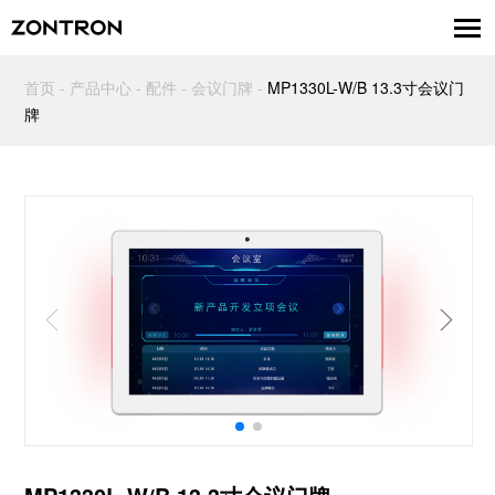
首页
-
产品中心
-
配件
-
会议门牌
-
MP1330L-W/B 13.3寸会议门
牌