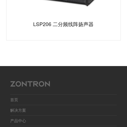
LSP206 二分频线阵扬声器
首页
解决方案
产品中心