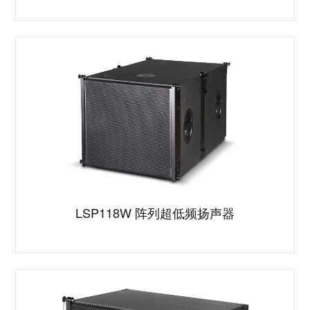
LSP118W 阵列超低频扬声器