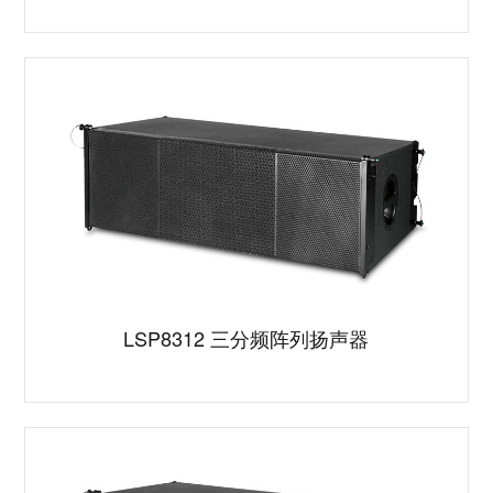
LSP8312 三分频阵列扬声器