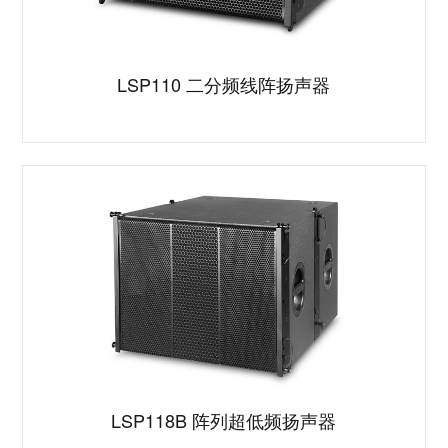
LSP110 二分频线阵扬声器
LSP118B 阵列超低频扬声器