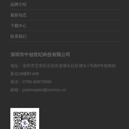
品牌介绍
最新动态
下载中心
联系我们
深圳市中创世纪科技有限公司
地址：深圳市宝安区石岩街道塘头社区塘头1号路8号创维创
新谷2#楼B1408
电话：0755-82879586
邮箱：postmaster@zontron.cn