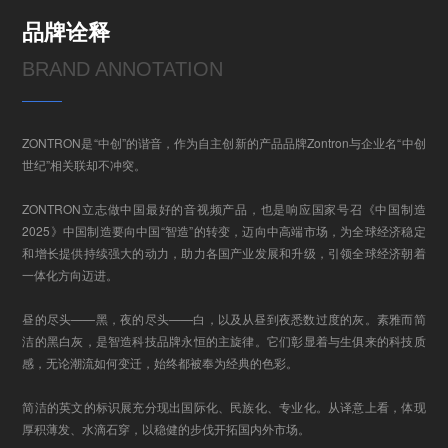
品牌诠释
BRAND ANNOTATION
ZONTRON是“中创”的谐音，作为自主创新的产品品牌Zontron与企业名“中创
世纪”相关联却不冲突。
ZONTRON立志做中国最好的音视频产品，也是响应国家号召《中国制造
2025》中国制造要向中国“智造”的转变，迈向中高端市场，为全球经济稳定
和增长提供持续强大的动力，助力各国产业发展和升级，引领全球经济朝着
一体化方向迈进。
昼的尽头——黑，夜的尽头——白，以及从昼到夜悉数过度的灰。素雅而简
洁的黑白灰，是智造科技品牌永恒的主旋律。它们彰显着与生俱来的科技质
感，无论潮流如何变迁，始终都被奉为经典的色彩。
简洁的英文的标识展充分现出国际化、民族化、专业化。从译意上看，体现
厚积薄发、水滴石穿，以稳健的步伐开拓国内外市场。