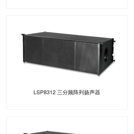
LSP8312 三分频阵列扬声器