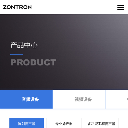
产品中心
PRODUCT
音频设备
视频设备
阵列扬声器
专业扬声器
多功能工程扬声器